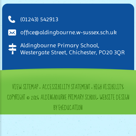
(01243) 542913
office@aldingbourne.w-sussex.sch.uk
Aldingbourne Primary School,
Westergate Street, Chichester, PO20 3QR
VIEW SITEMAP
•
ACCESSIBILITY STATEMENT
•
HIGH VISIBILITY
•
COPYRIGHT © 2026 ALDINGBOURNE PRIMARY SCHOOL
•
WEBSITE DESIGN
BY E4EDUCATION