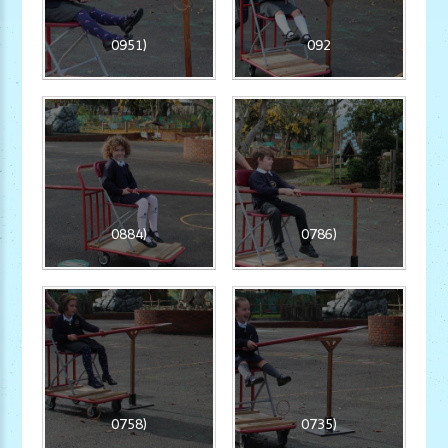
0951)
092
0884)
0786)
0758)
0735)