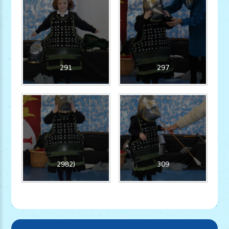
291
297
2982)
309