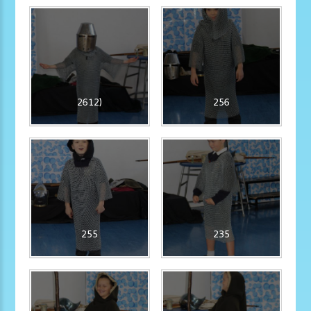
2612)
256
255
235