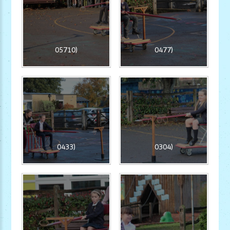
05710)
0477)
0433)
0304)