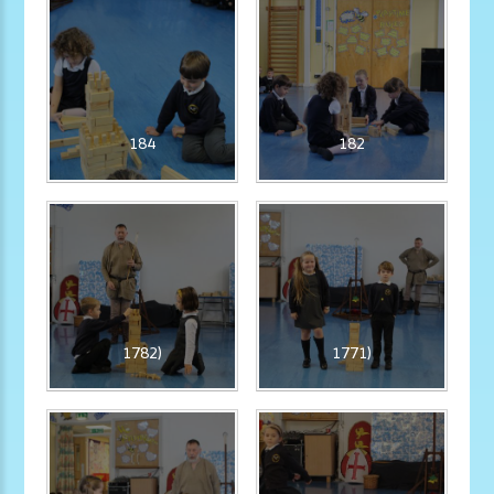
184
182
1782)
1771)